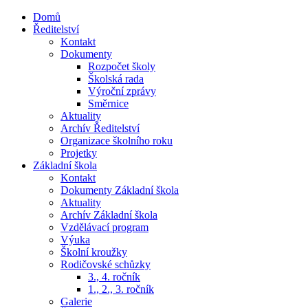
Přejít
Domů
k
Ředitelství
obsahu
Kontakt
Dokumenty
Rozpočet školy
Školská rada
Výroční zprávy
Směrnice
Aktuality
Archív Ředitelství
Organizace školního roku
Projetky
Základní škola
Kontakt
Dokumenty Základní škola
Aktuality
Archív Základní škola
Vzdělávací program
Výuka
Školní kroužky
Rodičovské schůzky
3., 4. ročník
1., 2., 3. ročník
Galerie