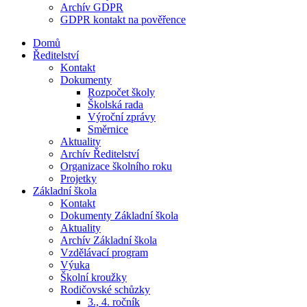
Archív GDPR
GDPR kontakt na pověřence
Domů
Ředitelství
Kontakt
Dokumenty
Rozpočet školy
Školská rada
Výroční zprávy
Směrnice
Aktuality
Archív Ředitelství
Organizace školního roku
Projetky
Základní škola
Kontakt
Dokumenty Základní škola
Aktuality
Archív Základní škola
Vzdělávací program
Výuka
Školní kroužky
Rodičovské schůzky
3., 4. ročník