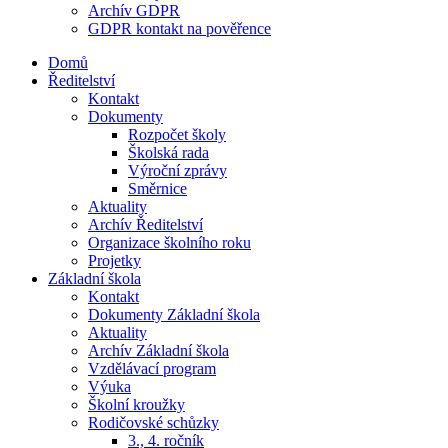
Archív GDPR
GDPR kontakt na pověřence
Domů
Ředitelství
Kontakt
Dokumenty
Rozpočet školy
Školská rada
Výroční zprávy
Směrnice
Aktuality
Archív Ředitelství
Organizace školního roku
Projetky
Základní škola
Kontakt
Dokumenty Základní škola
Aktuality
Archív Základní škola
Vzdělávací program
Výuka
Školní kroužky
Rodičovské schůzky
3., 4. ročník