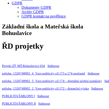
GDPR
Dokumenty GDPR
Archív GDPR
GDPR kontakt na pověřence
Základní škola a Mateřská škola
Bohuslavice
ŘD projetky
Projekt ZŠ, MŠ Bohuslavice 034
Stáhnout
priloha_1326748902_4_Vzor publicity cíl 173 a 174 současně
Stáhnout
priloha_1326748902_5_Vzor publicity cíl 174 – digitální učební pomůcky
Stá
priloha_1326748902_2_Vzor publicity cíl 172 – distanční výuka
Stáhnout
PUBLICITA ŠABLONY I
Stáhnout
PUBLICITA ŠABLONY II
Stáhnout