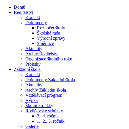
Přejít
Domů
k
Ředitelství
obsahu
Kontakt
Dokumenty
Rozpočet školy
Školská rada
Výroční zprávy
Směrnice
Aktuality
Archív Ředitelství
Organizace školního roku
Projetky
Základní škola
Kontakt
Dokumenty Základní škola
Aktuality
Archív Základní škola
Vzdělávací program
Výuka
Školní kroužky
Rodičovské schůzky
3., 4. ročník
1., 2., 3. ročník
Galerie