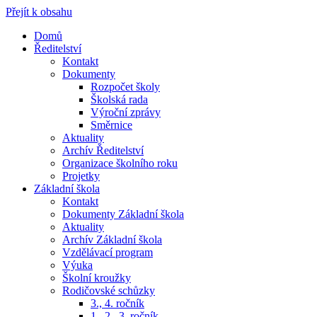
Přejít k obsahu
Domů
Ředitelství
Kontakt
Dokumenty
Rozpočet školy
Školská rada
Výroční zprávy
Směrnice
Aktuality
Archív Ředitelství
Organizace školního roku
Projetky
Základní škola
Kontakt
Dokumenty Základní škola
Aktuality
Archív Základní škola
Vzdělávací program
Výuka
Školní kroužky
Rodičovské schůzky
3., 4. ročník
1., 2., 3. ročník