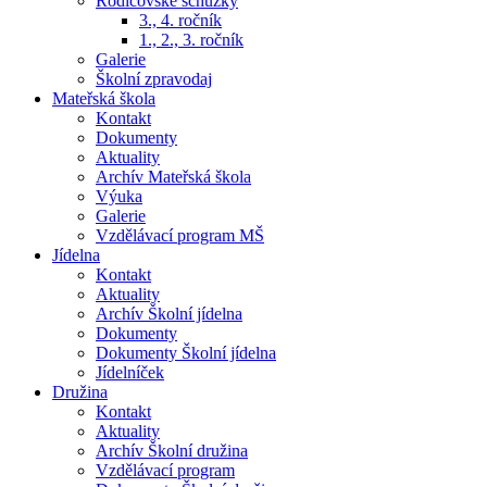
Rodičovské schůzky
3., 4. ročník
1., 2., 3. ročník
Galerie
Školní zpravodaj
Mateřská škola
Kontakt
Dokumenty
Aktuality
Archív Mateřská škola
Výuka
Galerie
Vzdělávací program MŠ
Jídelna
Kontakt
Aktuality
Archív Školní jídelna
Dokumenty
Dokumenty Školní jídelna
Jídelníček
Družina
Kontakt
Aktuality
Archív Školní družina
Vzdělávací program