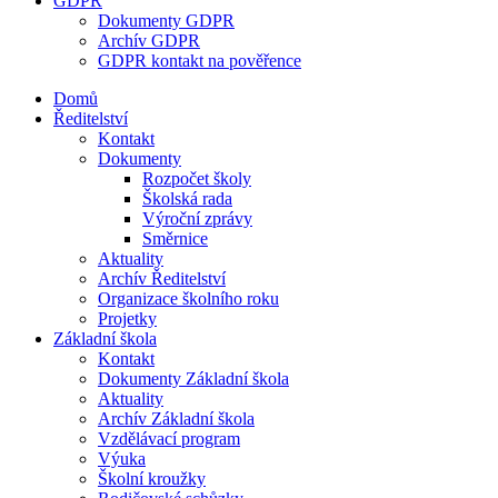
GDPR
Dokumenty GDPR
Archív GDPR
GDPR kontakt na pověřence
Domů
Ředitelství
Kontakt
Dokumenty
Rozpočet školy
Školská rada
Výroční zprávy
Směrnice
Aktuality
Archív Ředitelství
Organizace školního roku
Projetky
Základní škola
Kontakt
Dokumenty Základní škola
Aktuality
Archív Základní škola
Vzdělávací program
Výuka
Školní kroužky