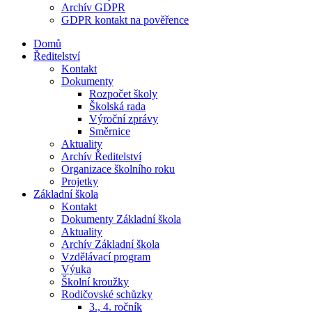
Archív GDPR
GDPR kontakt na pověřence
Domů
Ředitelství
Kontakt
Dokumenty
Rozpočet školy
Školská rada
Výroční zprávy
Směrnice
Aktuality
Archív Ředitelství
Organizace školního roku
Projetky
Základní škola
Kontakt
Dokumenty Základní škola
Aktuality
Archív Základní škola
Vzdělávací program
Výuka
Školní kroužky
Rodičovské schůzky
3., 4. ročník