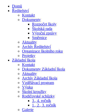
Přejít
Domů
k
Ředitelství
obsahu
Kontakt
Dokumenty
Rozpočet školy
Školská rada
Výroční zprávy
Směrnice
Aktuality
Archív Ředitelství
Organizace školního roku
Projetky
Základní škola
Kontakt
Dokumenty Základní škola
Aktuality
Archív Základní škola
Vzdělávací program
Výuka
Školní kroužky
Rodičovské schůzky
3., 4. ročník
1., 2., 3. ročník
Galerie